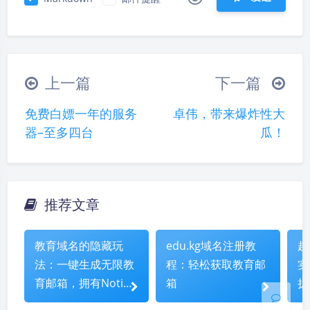
|´・ω・)ノ
ヾ(≧∇≦*)ゝ
(☆ω☆)
（╯‵□′）╯︵┴─┴
￣﹃￣
(/ω＼)
上一篇
下一篇
∠( ᐛ 」∠)＿
(๑•̀ㅁ•́ฅ)
→_→
免费白嫖一年的服务
卓伟，带来爆炸性大
୧(๑•̀⌄•́๑)૭
٩(ˊᗜˋ*)و
(ノ°ο°)ノ
器–至多四台
瓜！
(´இ皿இ｀)
⌇●﹏●⌇
(ฅ´ω`ฅ)
(╯°A°)╯︵○○○
φ(￣∇￣o)
ヾ(´･ ･｀｡)ノ"
( ง ᵒ̌皿ᵒ̌)ง⁼³₌₃
(ó﹏ò｡)
推荐文章
夜间模式
Σ(っ °Д °;)っ
( ,,´･ω･)ﾉ"(´っω･｀｡)
╮(╯▽╰)╭
o(*////▽////*)q
＞﹏＜
Sans Serif
Serif
教育域名的隐藏玩
edu.kg域名注册教
超
( ๑´•ω•) "(ㆆᴗㆆ)
法：一键生成无限教
程：轻松获取教育邮
实
浅阴影
深阴影
育邮箱，拥有Notion
箱
扩
等权益
索
关闭
日落
暗化
灰度