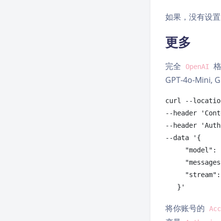
如果，没有设置
更多
完全
格
OpenAI
GPT-4o-Mini, G
curl --locatio
--header 'Cont
--header 'Auth
--data '{

     "model": "gpt-3.5-turbo",

     "messages": [{"role": "user", "content": "Say this is a test!"}],

     "stream": true

   }'
将你账号的
Acc