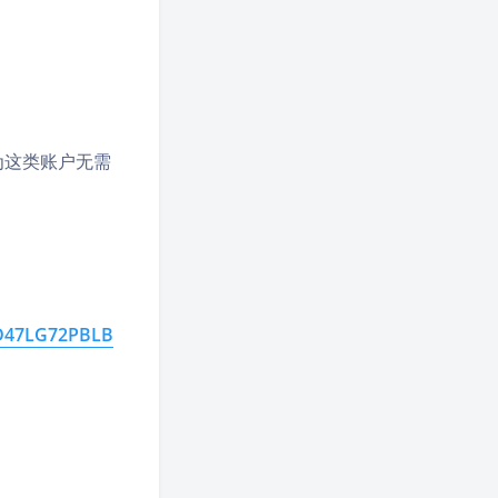
因为这类账户无需
=7D47LG72PBLB