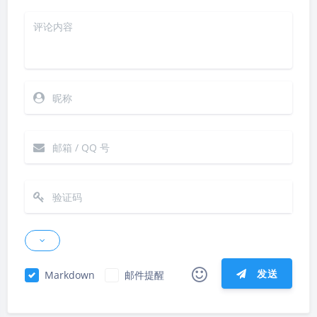
发送
Markdown
邮件提醒
|´・ω・)ノ
ヾ(≧∇≦*)ゝ
(☆ω☆)