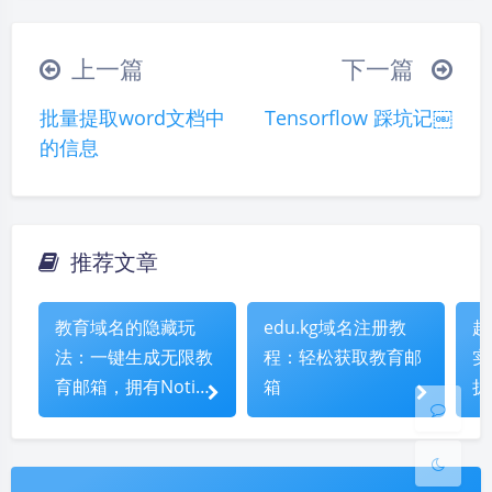
（╯‵□′）╯︵┴─┴
￣﹃￣
(/ω＼)
上一篇
下一篇
∠( ᐛ 」∠)＿
(๑•̀ㅁ•́ฅ)
→_→
批量提取word文档中
Tensorflow 踩坑记￼
୧(๑•̀⌄•́๑)૭
٩(ˊᗜˋ*)و
(ノ°ο°)ノ
的信息
(´இ皿இ｀)
⌇●﹏●⌇
(ฅ´ω`ฅ)
(╯°A°)╯︵○○○
φ(￣∇￣o)
ヾ(´･ ･｀｡)ノ"
( ง ᵒ̌皿ᵒ̌)ง⁼³₌₃
(ó﹏ò｡)
推荐文章
夜间模式
Σ(っ °Д °;)っ
( ,,´･ω･)ﾉ"(´っω･｀｡)
╮(╯▽╰)╭
o(*////▽////*)q
＞﹏＜
Sans Serif
Serif
教育域名的隐藏玩
edu.kg域名注册教
超
( ๑´•ω•) "(ㆆᴗㆆ)
法：一键生成无限教
程：轻松获取教育邮
实
浅阴影
深阴影
育邮箱，拥有Notion
箱
扩
等权益
索
关闭
日落
暗化
灰度