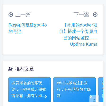
（╯‵□′）╯︵┴─┴
￣﹃￣
(/ω＼)
上一篇
下一篇
∠( ᐛ 」∠)＿
(๑•̀ㅁ•́ฅ)
→_→
教你如何组建gpt-4o
【常用的docker项
୧(๑•̀⌄•́๑)૭
٩(ˊᗜˋ*)و
(ノ°ο°)ノ
的号池
目】搭建一个专属自
(´இ皿இ｀)
⌇●﹏●⌇
(ฅ´ω`ฅ)
己的网站监控——
(╯°A°)╯︵○○○
φ(￣∇￣o)
Uptime Kuma
ヾ(´･ ･｀｡)ノ"
( ง ᵒ̌皿ᵒ̌)ง⁼³₌₃
(ó﹏ò｡)
Σ(っ °Д °;)っ
( ,,´･ω･)ﾉ"(´っω･｀｡)
╮(╯▽╰)╭
o(*////▽////*)q
＞﹏＜
推荐文章
夜间模式
( ๑´•ω•) "(ㆆᴗㆆ)
Sans Serif
Serif
教育域名的隐藏玩
edu.kg域名注册教
超
法：一键生成无限教
程：轻松获取教育邮
实
浅阴影
深阴影
育邮箱，拥有Notion
箱
扩
等权益
索
关闭
日落
暗化
灰度