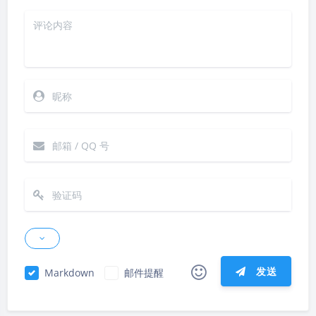
发送
Markdown
邮件提醒
|´・ω・)ノ
ヾ(≧∇≦*)ゝ
(☆ω☆)