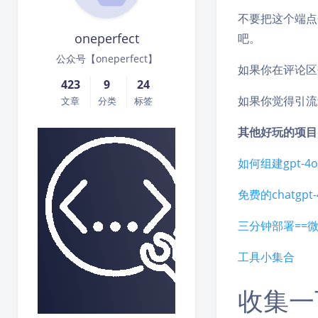
不要把这个端点
oneperfect
吧。
公众号【oneperfect】
如果你在评论区
423
9
24
如果你觉得引流
文章
分类
标签
其他好玩的项目
如何组建gpt-4
免费的chatgpt-
三分钟部署==微
工具小集合
收集一