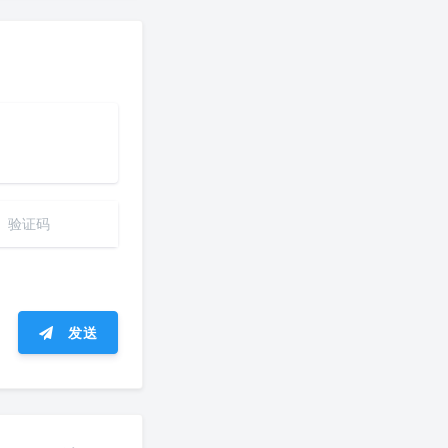
发送
ᐛ 」∠)＿