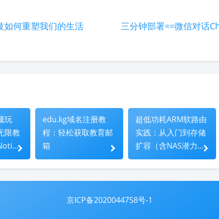
(๑•̀ㅁ•́ฅ)
→_→
୧(๑•̀⌄•́๑)૭
٩(ˊᗜˋ*)و
技如何重塑我们的生活
三分钟部署==微信对话Ch
(´இ皿இ｀)
⌇●﹏●⌇
(ฅ´ω`ฅ)
(╯°A
φ(￣∇￣o)
ヾ(´･ ･｀｡)ノ"
( ง ᵒ̌皿ᵒ̌)ง⁼³₌₃
Σ(っ °Д °;)っ
( ,,´･ω･)ﾉ"(´っω･｀｡)
╮(╯
o(*////▽////*)q
＞﹏＜
( ๑´•ω•) "(ㆆᴗㆆ)
藏玩
edu.kg域名注册教
超低功耗ARM软路由
无限教
程：轻松获取教育邮
实践：从入门到存储
tion
箱
扩容（含NAS潜力探
索）
京ICP备2020044758号-1