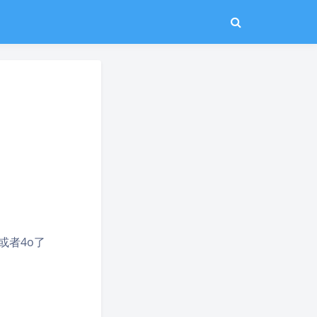
或者4o了