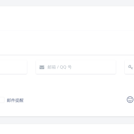
邮件提醒
|´・ω・)ノ
ヾ(≧∇≦*)ゝ
(☆ω☆)
（╯‵□′）╯︵┴─┴
￣﹃￣
(/ω＼)
∠( 