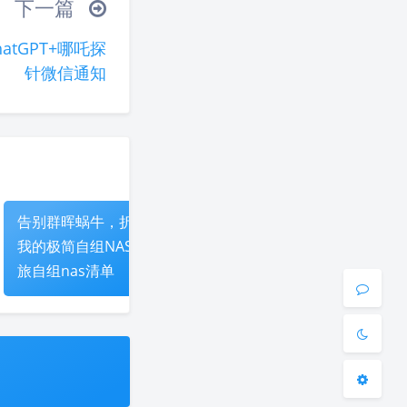
下一篇
(ノ°ο°)ノ
atGPT+哪吒探
°)╯︵○○○
针微信通知
(ó﹏ò｡)
▽╰)╭
夜间模式
Sans Serif
Serif
浅阴影
深阴影
告别群晖蜗牛，折腾
1 美元薅 ChatGPT
浅谈N
我的极简自组NAS之
Team 教程，5个
关闭
日落
暗化
灰度
旅自组nas清单
ChatGPT Team