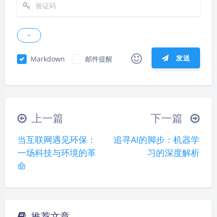
发送
Markdown
邮件提醒
|´・ω・)ノ
ヾ(≧∇≦*)ゝ
(☆ω☆)
（╯‵□′）╯︵┴─┴
￣﹃￣
(/ω＼)
上一篇
下一篇
∠( ᐛ 」∠)＿
(๑•̀ㅁ•́ฅ)
→_→
当互联网遇见环保：
追寻AI的脚步：机器学
୧(๑•̀⌄•́๑)૭
٩(ˊᗜˋ*)و
(ノ°ο°)ノ
一场科技与环境的革
习的深度解析
(´இ皿இ｀)
⌇●﹏●⌇
(ฅ´ω`ฅ)
命
(╯°A°)╯︵○○○
φ(￣∇￣o)
ヾ(´･ ･｀｡)ノ"
( ง ᵒ̌皿ᵒ̌)ง⁼³₌₃
(ó﹏ò｡)
Σ(っ °Д °;)っ
( ,,´･ω･)ﾉ"(´っω･｀｡)
推荐文章
夜间模式