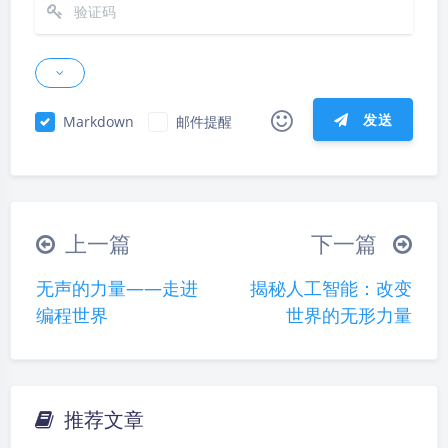
发送
Markdown
邮件提醒
|´・ω・)ノ
ヾ(≧∇≦*)ゝ
(☆ω☆)
（╯‵□′）╯︵┴─┴
￣﹃￣
(/ω＼)
上一篇
下一篇
∠( ᐛ 」∠)＿
(๑•̀ㅁ•́ฅ)
→_→
无声的力量——走进
揭秘人工智能：改变
୧(๑•̀⌄•́๑)૭
٩(ˊᗜˋ*)و
(ノ°ο°)ノ
编程世界
世界的无形力量
(´இ皿இ｀)
⌇●﹏●⌇
(ฅ´ω`ฅ)
(╯°A°)╯︵○○○
φ(￣∇￣o)
ヾ(´･ ･｀｡)ノ"
( ง ᵒ̌皿ᵒ̌)ง⁼³₌₃
(ó﹏ò｡)
推荐文章
夜间模式
Σ(っ °Д °;)っ
( ,,´･ω･)ﾉ"(´っω･｀｡)