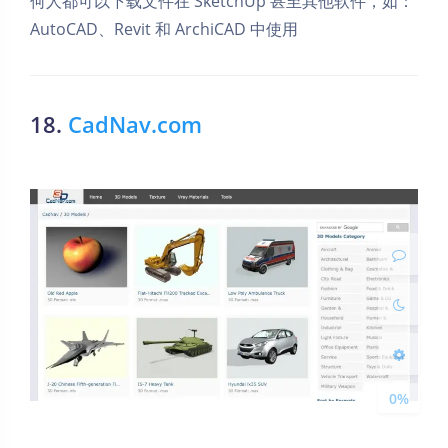
何人都可以下载文件在 SketchUp 甚至其他软件，如：
AutoCAD、Revit 和 ArchiCAD 中使用
18.
CadNav.com
夜间模式
Sans Serif
Serif
浅阴影
深阴影
关闭
日落
暗化
灰度
0%