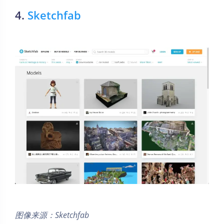
4.
Sketchfab
图像来源：Sketchfab