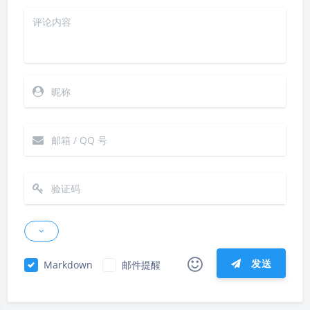
发送
Markdown
邮件提醒
|´・ω・)ノ
ヾ(≧∇≦*)ゝ
(☆ω☆)