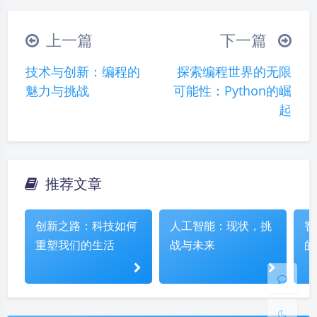
（╯‵□′）╯︵┴─┴
￣﹃￣
(/ω＼)
上一篇
下一篇
∠( ᐛ 」∠)＿
(๑•̀ㅁ•́ฅ)
→_→
技术与创新：编程的
探索编程世界的无限
୧(๑•̀⌄•́๑)૭
٩(ˊᗜˋ*)و
(ノ°ο°)ノ
魅力与挑战
可能性：Python的崛
(´இ皿இ｀)
⌇●﹏●⌇
(ฅ´ω`ฅ)
起
(╯°A°)╯︵○○○
φ(￣∇￣o)
ヾ(´･ ･｀｡)ノ"
( ง ᵒ̌皿ᵒ̌)ง⁼³₌₃
(ó﹏ò｡)
Σ(っ °Д °;)っ
( ,,´･ω･)ﾉ"(´っω･｀｡)
推荐文章
夜间模式
╮(╯▽╰)╭
o(*////▽////*)q
＞﹏＜
Sans Serif
Serif
( ๑´•ω•) "(ㆆᴗㆆ)
创新之路：科技如何
人工智能：现状，挑
智
重塑我们的生活
战与未来
的
浅阴影
深阴影
关闭
日落
暗化
灰度