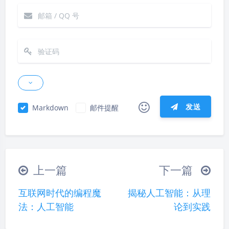
发送
Markdown
邮件提醒
|´・ω・)ノ
ヾ(≧∇≦*)ゝ
(☆ω☆)
（╯‵□′）╯︵┴─┴
￣﹃￣
(/ω＼)
上一篇
下一篇
∠( ᐛ 」∠)＿
(๑•̀ㅁ•́ฅ)
→_→
互联网时代的编程魔
揭秘人工智能：从理
୧(๑•̀⌄•́๑)૭
٩(ˊᗜˋ*)و
(ノ°ο°)ノ
法：人工智能
论到实践
(´இ皿இ｀)
⌇●﹏●⌇
(ฅ´ω`ฅ)
(╯°A°)╯︵○○○
φ(￣∇￣o)