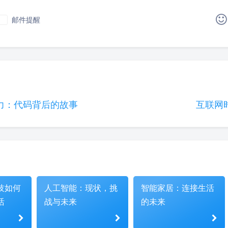
邮件提醒
|´・ω・)ノ
ヾ(≧∇≦*)ゝ
(☆ω☆)
（╯‵□′）╯︵┴─┴
￣﹃￣
(/ω＼)
∠( 
(๑•̀ㅁ•́ฅ)
→_→
୧(๑•̀⌄•́๑)૭
٩(ˊᗜˋ*)و
力：代码背后的故事
互联网
(´இ皿இ｀)
⌇●﹏●⌇
(ฅ´ω`ฅ)
(╯°A
φ(￣∇￣o)
ヾ(´･ ･｀｡)ノ"
( ง ᵒ̌皿ᵒ̌)ง⁼³₌₃
Σ(っ °Д °;)っ
( ,,´･ω･)ﾉ"(´っω･｀｡)
╮(╯
o(*////▽////*)q
＞﹏＜
( ๑´•ω•) "(ㆆᴗㆆ)
技如何
人工智能：现状，挑
智能家居：连接生活
活
战与未来
的未来