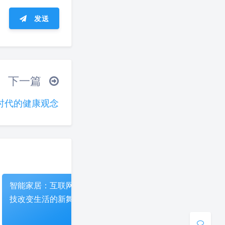
发送
ᐛ 」∠)＿
下一篇
(ノ°ο°)ノ
时代的健康观念
°)╯︵○○○
(ó﹏ò｡)
夜间模式
▽╰)╭
Sans Serif
Serif
浅阴影
深阴影
智能家居：互联网科
走进虚拟现实：创新
智能家
技改变生活的新舞台
科技与日常生活的交
的新常
关闭
日落
暗化
灰度
融