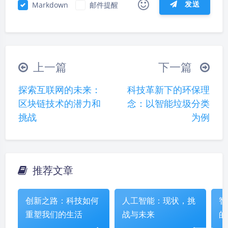
发送
Markdown
邮件提醒
|´・ω・)ノ
ヾ(≧∇≦*)ゝ
(☆ω☆)
（╯‵□′）╯︵┴─┴
￣﹃￣
(/ω＼)
上一篇
下一篇
∠( ᐛ 」∠)＿
(๑•̀ㅁ•́ฅ)
→_→
探索互联网的未来：
科技革新下的环保理
୧(๑•̀⌄•́๑)૭
٩(ˊᗜˋ*)و
(ノ°ο°)ノ
区块链技术的潜力和
念：以智能垃圾分类
(´இ皿இ｀)
⌇●﹏●⌇
(ฅ´ω`ฅ)
挑战
为例
(╯°A°)╯︵○○○
φ(￣∇￣o)
ヾ(´･ ･｀｡)ノ"
( ง ᵒ̌皿ᵒ̌)ง⁼³₌₃
(ó﹏ò｡)
Σ(っ °Д °;)っ
( ,,´･ω･)ﾉ"(´っω･｀｡)
推荐文章
夜间模式
╮(╯▽╰)╭
o(*////▽////*)q
＞﹏＜
Sans Serif
Serif
( ๑´•ω•) "(ㆆᴗㆆ)
创新之路：科技如何
人工智能：现状，挑
智
重塑我们的生活
战与未来
的
浅阴影
深阴影