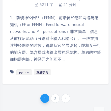
5211 字
|
21 分钟
1、前馈神经网络（FFNN） 前馈神经感知网络与感
知机（FF or FFNN：Feed forward neural
networks and P：perceptrons）非常简单，信息
从前往后流动（分别对应输入和输出）。 一般在描
述神经网络的时候，都是从它的层说起，即相互平行
的输入层、隐含层或者输出层神经结构。单独的神经
细胞层内部，神经元之间互不…
夜间模式
python
深度学习
Sans Serif
Serif
浅阴影
深阴影
1
2
关闭
日落
暗化
灰度