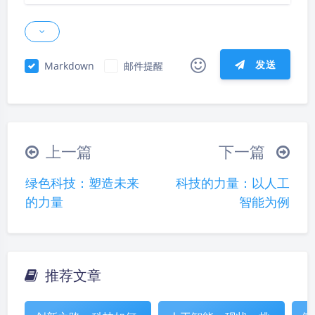
发送
Markdown
邮件提醒
|´・ω・)ノ
ヾ(≧∇≦*)ゝ
(☆ω☆)
（╯‵□′）╯︵┴─┴
￣﹃￣
(/ω＼)
上一篇
下一篇
∠( ᐛ 」∠)＿
(๑•̀ㅁ•́ฅ)
→_→
绿色科技：塑造未来
科技的力量：以人工
୧(๑•̀⌄•́๑)૭
٩(ˊᗜˋ*)و
(ノ°ο°)ノ
的力量
智能为例
(´இ皿இ｀)
⌇●﹏●⌇
(ฅ´ω`ฅ)
(╯°A°)╯︵○○○
φ(￣∇￣o)
ヾ(´･ ･｀｡)ノ"
( ง ᵒ̌皿ᵒ̌)ง⁼³₌₃
(ó﹏ò｡)
推荐文章
夜间模式
Σ(っ °Д °;)っ
( ,,´･ω･)ﾉ"(´っω･｀｡)
╮(╯▽╰)╭
o(*////▽////*)q
＞﹏＜
Sans Serif
Serif