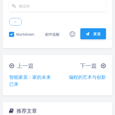
发送
Markdown
邮件提醒
|´・ω・)ノ
ヾ(≧∇≦*)ゝ
(☆ω☆)
（╯‵□′）╯︵┴─┴
￣﹃￣
(/ω＼)
上一篇
下一篇
∠( ᐛ 」∠)＿
(๑•̀ㅁ•́ฅ)
→_→
智能家居：家的未来
编程的艺术与创新
୧(๑•̀⌄•́๑)૭
٩(ˊᗜˋ*)و
(ノ°ο°)ノ
已来
(´இ皿இ｀)
⌇●﹏●⌇
(ฅ´ω`ฅ)
(╯°A°)╯︵○○○
φ(￣∇￣o)
ヾ(´･ ･｀｡)ノ"
( ง ᵒ̌皿ᵒ̌)ง⁼³₌₃
(ó﹏ò｡)
推荐文章
夜间模式
Σ(っ °Д °;)っ
( ,,´･ω･)ﾉ"(´っω･｀｡)