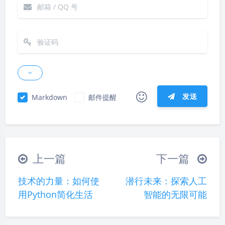
发送
Markdown
邮件提醒
|´・ω・)ノ
ヾ(≧∇≦*)ゝ
(☆ω☆)
（╯‵□′）╯︵┴─┴
￣﹃￣
(/ω＼)
上一篇
下一篇
∠( ᐛ 」∠)＿
(๑•̀ㅁ•́ฅ)
→_→
技术的力量：如何使
潜行未来：探索人工
୧(๑•̀⌄•́๑)૭
٩(ˊᗜˋ*)و
(ノ°ο°)ノ
用Python简化生活
智能的无限可能
(´இ皿இ｀)
⌇●﹏●⌇
(ฅ´ω`ฅ)
(╯°A°)╯︵○○○
φ(￣∇￣o)