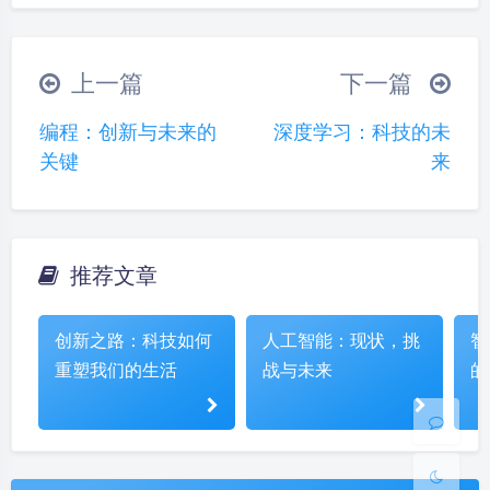
|´・ω・)ノ
ヾ(≧∇≦*)ゝ
(☆ω☆)
（╯‵□′）╯︵┴─┴
￣﹃￣
(/ω＼)
上一篇
下一篇
∠( ᐛ 」∠)＿
(๑•̀ㅁ•́ฅ)
→_→
编程：创新与未来的
深度学习：科技的未
୧(๑•̀⌄•́๑)૭
٩(ˊᗜˋ*)و
(ノ°ο°)ノ
关键
来
(´இ皿இ｀)
⌇●﹏●⌇
(ฅ´ω`ฅ)
(╯°A°)╯︵○○○
φ(￣∇￣o)
ヾ(´･ ･｀｡)ノ"
( ง ᵒ̌皿ᵒ̌)ง⁼³₌₃
(ó﹏ò｡)
推荐文章
夜间模式
Σ(っ °Д °;)っ
( ,,´･ω･)ﾉ"(´っω･｀｡)
╮(╯▽╰)╭
o(*////▽////*)q
＞﹏＜
Sans Serif
Serif
创新之路：科技如何
人工智能：现状，挑
智
( ๑´•ω•) "(ㆆᴗㆆ)
重塑我们的生活
战与未来
的
浅阴影
深阴影
关闭
日落
暗化
灰度