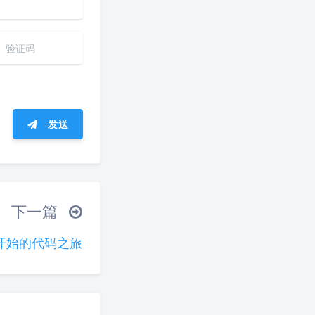
发送
ᐛ 」∠)＿
下一篇
(ノ°ο°)ノ
开始的代码之旅
°)╯︵○○○
(ó﹏ò｡)
夜间模式
▽╰)╭