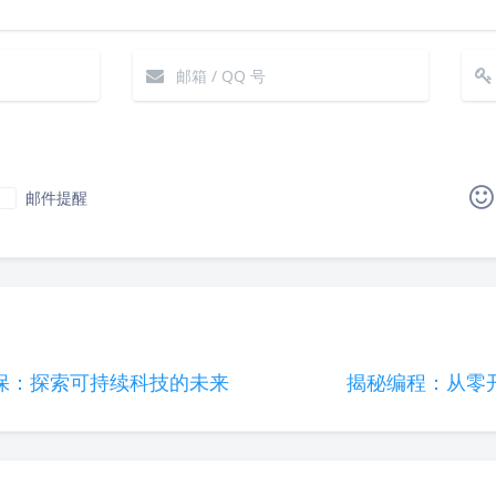
邮件提醒
|´・ω・)ノ
ヾ(≧∇≦*)ゝ
(☆ω☆)
（╯‵□′）╯︵┴─┴
￣﹃￣
(/ω＼)
∠( 
(๑•̀ㅁ•́ฅ)
→_→
୧(๑•̀⌄•́๑)૭
٩(ˊᗜˋ*)و
保：探索可持续科技的未来
揭秘编程：从零
(´இ皿இ｀)
⌇●﹏●⌇
(ฅ´ω`ฅ)
(╯°A
φ(￣∇￣o)
ヾ(´･ ･｀｡)ノ"
( ง ᵒ̌皿ᵒ̌)ง⁼³₌₃
Σ(っ °Д °;)っ
( ,,´･ω･)ﾉ"(´っω･｀｡)
╮(╯