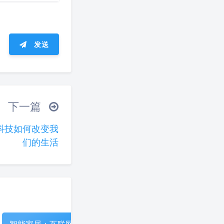
发送
ᐛ 」∠)＿
下一篇
(ノ°ο°)ノ
科技如何改变我
°)╯︵○○○
们的生活
(ó﹏ò｡)
▽╰)╭
夜间模式
Sans Serif
Serif
浅阴影
深阴影
智能家居：互联网科
走进虚拟现实：创新
智能家