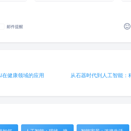
邮件提醒
|´・ω・)ノ
ヾ(≧∇≦*)ゝ
(☆ω☆)
（╯‵□′）╯︵┴─┴
￣﹃￣
(/ω＼)
∠( 
(๑•̀ㅁ•́ฅ)
→_→
୧(๑•̀⌄•́๑)૭
٩(ˊᗜˋ*)و
AI在健康领域的应用
从石器时代到人工智能：
(´இ皿இ｀)
⌇●﹏●⌇
(ฅ´ω`ฅ)
(╯°A
φ(￣∇￣o)
ヾ(´･ ･｀｡)ノ"
( ง ᵒ̌皿ᵒ̌)ง⁼³₌₃
Σ(っ °Д °;)っ
( ,,´･ω･)ﾉ"(´っω･｀｡)
╮(╯
o(*////▽////*)q
＞﹏＜
( ๑´•ω•) "(ㆆᴗㆆ)
技如何
人工智能：现状，挑
智能家居：连接生活