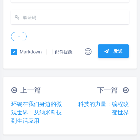
发送
Markdown
邮件提醒
|´・ω・)ノ
ヾ(≧∇≦*)ゝ
(☆ω☆)
（╯‵□′）╯︵┴─┴
￣﹃￣
(/ω＼)
上一篇
下一篇
∠( ᐛ 」∠)＿
(๑•̀ㅁ•́ฅ)
→_→
环绕在我们身边的微
科技的力量：编程改
୧(๑•̀⌄•́๑)૭
٩(ˊᗜˋ*)و
(ノ°ο°)ノ
观世界：从纳米科技
变世界
(´இ皿இ｀)
⌇●﹏●⌇
(ฅ´ω`ฅ)
到生活应用
(╯°A°)╯︵○○○
φ(￣∇￣o)
ヾ(´･ ･｀｡)ノ"
( ง ᵒ̌皿ᵒ̌)ง⁼³₌₃
(ó﹏ò｡)