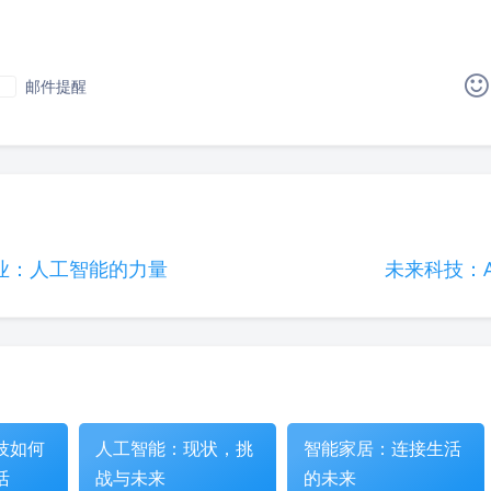
邮件提醒
|´・ω・)ノ
ヾ(≧∇≦*)ゝ
(☆ω☆)
（╯‵□′）╯︵┴─┴
￣﹃￣
(/ω＼)
∠( 
(๑•̀ㅁ•́ฅ)
→_→
୧(๑•̀⌄•́๑)૭
٩(ˊᗜˋ*)و
业：人工智能的力量
未来科技：
(´இ皿இ｀)
⌇●﹏●⌇
(ฅ´ω`ฅ)
(╯°A
φ(￣∇￣o)
ヾ(´･ ･｀｡)ノ"
( ง ᵒ̌皿ᵒ̌)ง⁼³₌₃
Σ(っ °Д °;)っ
( ,,´･ω･)ﾉ"(´っω･｀｡)
╮(╯
o(*////▽////*)q
＞﹏＜
( ๑´•ω•) "(ㆆᴗㆆ)
技如何
人工智能：现状，挑
智能家居：连接生活
活
战与未来
的未来