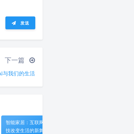
发送
ᐛ 」∠)＿
下一篇
(ノ°ο°)ノ
AI与我们的生活
°)╯︵○○○
(ó﹏ò｡)
夜间模式
▽╰)╭
Sans Serif
Serif
浅阴影
深阴影
智能家居：互联网科
走进虚拟现实：创新
智能家
技改变生活的新舞台
科技与日常生活的交
的新常