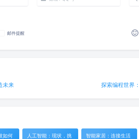
邮件提醒
|´・ω・)ノ
ヾ(≧∇≦*)ゝ
(☆ω☆)
（╯‵□′）╯︵┴─┴
￣﹃￣
(/ω＼)
∠( 
(๑•̀ㅁ•́ฅ)
→_→
୧(๑•̀⌄•́๑)૭
٩(ˊᗜˋ*)و
造未来
探索编程世界：P
(´இ皿இ｀)
⌇●﹏●⌇
(ฅ´ω`ฅ)
(╯°A
φ(￣∇￣o)
ヾ(´･ ･｀｡)ノ"
( ง ᵒ̌皿ᵒ̌)ง⁼³₌₃
Σ(っ °Д °;)っ
( ,,´･ω･)ﾉ"(´っω･｀｡)
╮(╯
o(*////▽////*)q
＞﹏＜
( ๑´•ω•) "(ㆆᴗㆆ)
技如何
人工智能：现状，挑
智能家居：连接生活