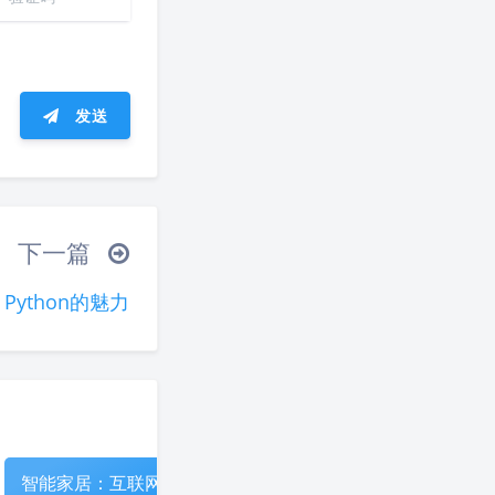
发送
ᐛ 」∠)＿
下一篇
(ノ°ο°)ノ
ython的魅力
°)╯︵○○○
(ó﹏ò｡)
夜间模式
▽╰)╭
Sans Serif
Serif
浅阴影
深阴影
智能家居：互联网科
走进虚拟现实：创新
智能家