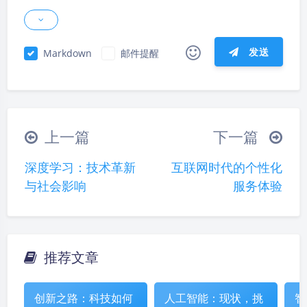
发送
Markdown
邮件提醒
|´・ω・)ノ
ヾ(≧∇≦*)ゝ
(☆ω☆)
（╯‵□′）╯︵┴─┴
￣﹃￣
(/ω＼)
上一篇
下一篇
∠( ᐛ 」∠)＿
(๑•̀ㅁ•́ฅ)
→_→
深度学习：技术革新
互联网时代的个性化
୧(๑•̀⌄•́๑)૭
٩(ˊᗜˋ*)و
(ノ°ο°)ノ
与社会影响
服务体验
(´இ皿இ｀)
⌇●﹏●⌇
(ฅ´ω`ฅ)
(╯°A°)╯︵○○○
φ(￣∇￣o)
ヾ(´･ ･｀｡)ノ"
( ง ᵒ̌皿ᵒ̌)ง⁼³₌₃
(ó﹏ò｡)
推荐文章
夜间模式
Σ(っ °Д °;)っ
( ,,´･ω･)ﾉ"(´っω･｀｡)
╮(╯▽╰)╭
o(*////▽////*)q
＞﹏＜
Sans Serif
Serif
创新之路：科技如何
人工智能：现状，挑
智