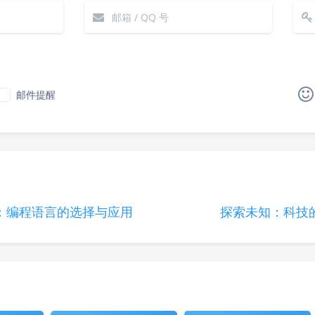
邮件提醒
|´・ω・)ノ
ヾ(≧∇≦*)ゝ
(☆ω☆)
（╯‵□′）╯︵┴─┴
￣﹃￣
(/ω＼)
∠( 
(๑•̀ㅁ•́ฅ)
→_→
୧(๑•̀⌄•́๑)૭
٩(ˊᗜˋ*)و
：编程语言的选择与应用
探索未知：科技
(´இ皿இ｀)
⌇●﹏●⌇
(ฅ´ω`ฅ)
(╯°A
φ(￣∇￣o)
ヾ(´･ ･｀｡)ノ"
( ง ᵒ̌皿ᵒ̌)ง⁼³₌₃
Σ(っ °Д °;)っ
( ,,´･ω･)ﾉ"(´っω･｀｡)
╮(╯
o(*////▽////*)q
＞﹏＜
( ๑´•ω•) "(ㆆᴗㆆ)