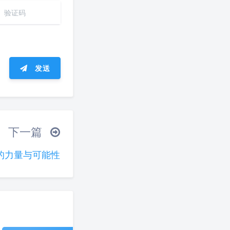
发送
ᐛ 」∠)＿
下一篇
(ノ°ο°)ノ
的力量与可能性
°)╯︵○○○
(ó﹏ò｡)
夜间模式
▽╰)╭
Sans Serif
Serif