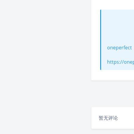
oneperfect
https://one
暂无评论