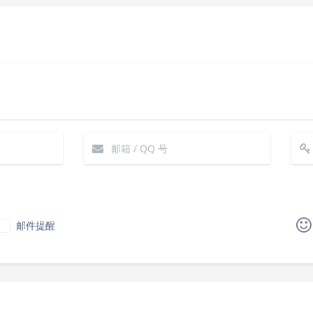
邮件提醒
|´・ω・)ノ
ヾ(≧∇≦*)ゝ
(☆ω☆)
（╯‵□′）╯︵┴─┴
￣﹃￣
(/ω＼)
∠( 