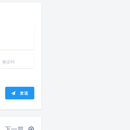
发送
ᐛ 」∠)＿
下一篇