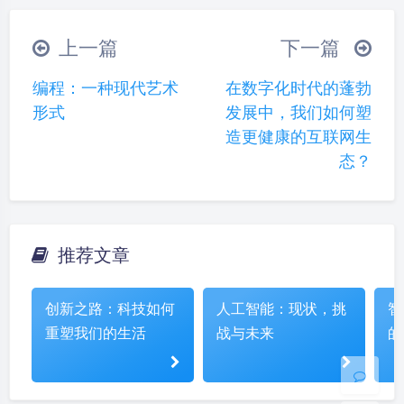
（╯‵□′）╯︵┴─┴
￣﹃￣
(/ω＼)
上一篇
下一篇
∠( ᐛ 」∠)＿
(๑•̀ㅁ•́ฅ)
→_→
编程：一种现代艺术
在数字化时代的蓬勃
୧(๑•̀⌄•́๑)૭
٩(ˊᗜˋ*)و
(ノ°ο°)ノ
形式
发展中，我们如何塑
(´இ皿இ｀)
⌇●﹏●⌇
(ฅ´ω`ฅ)
造更健康的互联网生
(╯°A°)╯︵○○○
φ(￣∇￣o)
态？
ヾ(´･ ･｀｡)ノ"
( ง ᵒ̌皿ᵒ̌)ง⁼³₌₃
(ó﹏ò｡)
Σ(っ °Д °;)っ
( ,,´･ω･)ﾉ"(´っω･｀｡)
╮(╯▽╰)╭
o(*////▽////*)q
＞﹏＜
推荐文章
夜间模式
( ๑´•ω•) "(ㆆᴗㆆ)
Sans Serif
Serif
创新之路：科技如何
人工智能：现状，挑
智
重塑我们的生活
战与未来
的
浅阴影
深阴影
关闭
日落
暗化
灰度