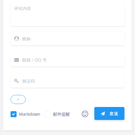
发送
Markdown
邮件提醒
|´・ω・)ノ
ヾ(≧∇≦*)ゝ
(☆ω☆)