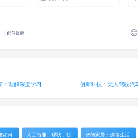
邮件提醒
|´・ω・)ノ
ヾ(≧∇≦*)ゝ
(☆ω☆)
（╯‵□′）╯︵┴─┴
￣﹃￣
(/ω＼)
∠( 
(๑•̀ㅁ•́ฅ)
→_→
୧(๑•̀⌄•́๑)૭
٩(ˊᗜˋ*)و
雾：理解深度学习
创新科技：无人驾驶汽
(´இ皿இ｀)
⌇●﹏●⌇
(ฅ´ω`ฅ)
(╯°A
φ(￣∇￣o)
ヾ(´･ ･｀｡)ノ"
( ง ᵒ̌皿ᵒ̌)ง⁼³₌₃
Σ(っ °Д °;)っ
( ,,´･ω･)ﾉ"(´っω･｀｡)
╮(╯
o(*////▽////*)q
＞﹏＜
( ๑´•ω•) "(ㆆᴗㆆ)
技如何
人工智能：现状，挑
智能家居：连接生活