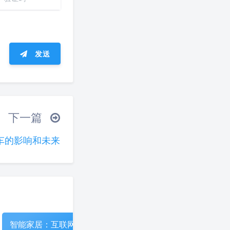
发送
ᐛ 」∠)＿
下一篇
(ノ°ο°)ノ
车的影响和未来
°)╯︵○○○
(ó﹏ò｡)
夜间模式
▽╰)╭
Sans Serif
Serif
浅阴影
深阴影
智能家居：互联网科
走进虚拟现实：创新
智能家