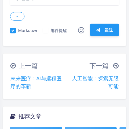
发送
Markdown
邮件提醒
|´・ω・)ノ
ヾ(≧∇≦*)ゝ
(☆ω☆)
（╯‵□′）╯︵┴─┴
￣﹃￣
(/ω＼)
上一篇
下一篇
∠( ᐛ 」∠)＿
(๑•̀ㅁ•́ฅ)
→_→
未来医疗：AI与远程医
人工智能：探索无限
୧(๑•̀⌄•́๑)૭
٩(ˊᗜˋ*)و
(ノ°ο°)ノ
疗的革新
可能
(´இ皿இ｀)
⌇●﹏●⌇
(ฅ´ω`ฅ)
(╯°A°)╯︵○○○
φ(￣∇￣o)
ヾ(´･ ･｀｡)ノ"
( ง ᵒ̌皿ᵒ̌)ง⁼³₌₃
(ó﹏ò｡)
推荐文章
夜间模式
Σ(っ °Д °;)っ
( ,,´･ω･)ﾉ"(´っω･｀｡)