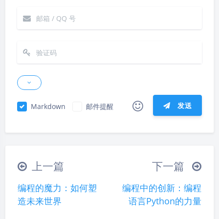
发送
Markdown
邮件提醒
|´・ω・)ノ
ヾ(≧∇≦*)ゝ
(☆ω☆)
（╯‵□′）╯︵┴─┴
￣﹃￣
(/ω＼)
上一篇
下一篇
∠( ᐛ 」∠)＿
(๑•̀ㅁ•́ฅ)
→_→
编程的魔力：如何塑
编程中的创新：编程
୧(๑•̀⌄•́๑)૭
٩(ˊᗜˋ*)و
(ノ°ο°)ノ
造未来世界
语言Python的力量
(´இ皿இ｀)
⌇●﹏●⌇
(ฅ´ω`ฅ)