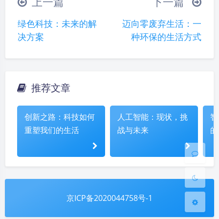
上一篇
下一篇
∠( ᐛ 」∠)＿
(๑•̀ㅁ•́ฅ)
→_→
绿色科技：未来的解
迈向零废弃生活：一
୧(๑•̀⌄•́๑)૭
٩(ˊᗜˋ*)و
(ノ°ο°)ノ
决方案
种环保的生活方式
(´இ皿இ｀)
⌇●﹏●⌇
(ฅ´ω`ฅ)
(╯°A°)╯︵○○○
φ(￣∇￣o)
ヾ(´･ ･｀｡)ノ"
( ง ᵒ̌皿ᵒ̌)ง⁼³₌₃
(ó﹏ò｡)
推荐文章
夜间模式
Σ(っ °Д °;)っ
( ,,´･ω･)ﾉ"(´っω･｀｡)
╮(╯▽╰)╭
o(*////▽////*)q
＞﹏＜
Sans Serif
Serif
创新之路：科技如何
人工智能：现状，挑
智
( ๑´•ω•) "(ㆆᴗㆆ)
重塑我们的生活
战与未来
的
浅阴影
深阴影
关闭
日落
暗化
灰度
京ICP备2020044758号-1