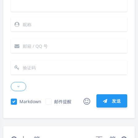
发送
Markdown
邮件提醒
|´・ω・)ノ
ヾ(≧∇≦*)ゝ
(☆ω☆)
（╯‵□′）╯︵┴─┴
￣﹃￣
(/ω＼)