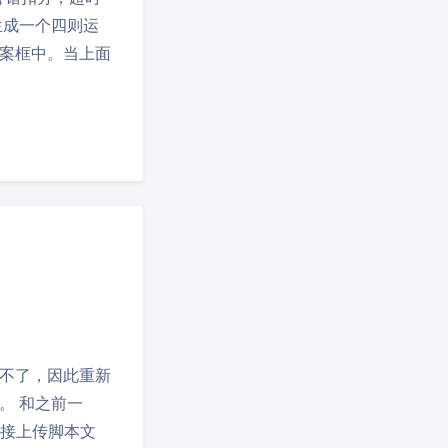
生成一个四则运
案框中。当上面
夜间模式
不了，因此重新
Sans Serif
Serif
。 和之前一
直接上传脚本文
浅阴影
深阴影