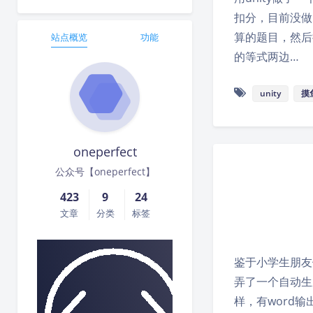
扣分，目前没做
算的题目，然后
站点概览
功能
的等式两边…
unity
摸
oneperfect
公众号【oneperfect】
423
9
24
文章
分类
标签
鉴于小学生朋友
弄了一个自动生
样，有word