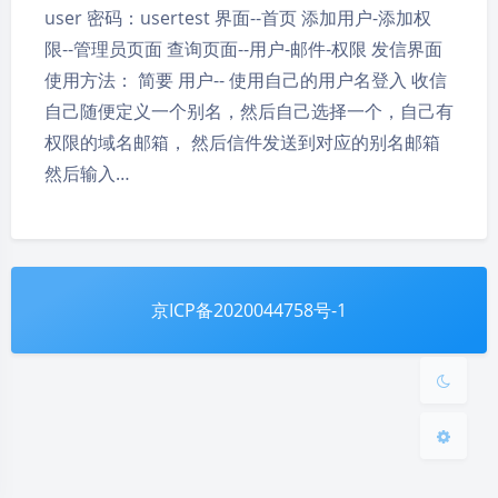
user 密码：usertest 界面--首页 添加用户-添加权
限--管理员页面 查询页面--用户-邮件-权限 发信界面
使用方法： 简要 用户-- 使用自己的用户名登入 收信
自己随便定义一个别名，然后自己选择一个，自己有
权限的域名邮箱， 然后信件发送到对应的别名邮箱
然后输入…
夜间模式
Sans Serif
Serif
浅阴影
深阴影
京ICP备2020044758号-1
关闭
日落
暗化
灰度